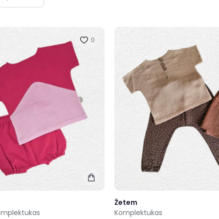
0
Žetem
omplektukas
Komplektukas