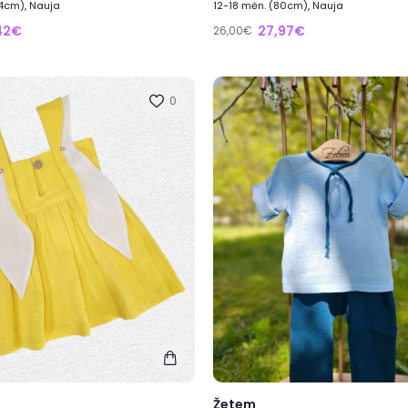
74cm), Nauja
12-18 mėn. (80cm), Nauja
42€
27,97€
26,00€
0
Žetem