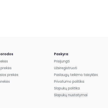
uorodos
Paskyra
rekės
Prisijungti
 prekės
Užsiregistruoti
sios prekės
Paslaugų teikimo taisyklės
prekės
Privatumo politika
Slapukų politika
Slapukų nustatymai