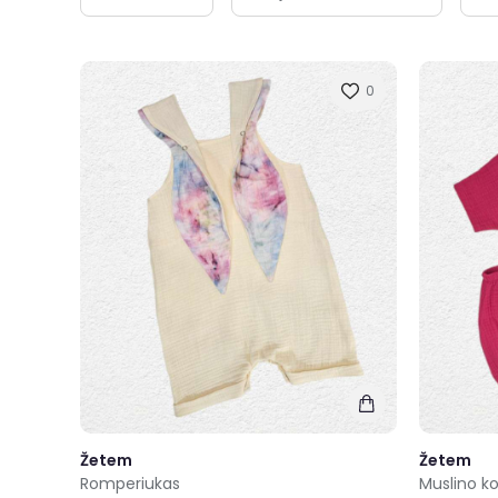
0
Žetem
Žetem
Romperiukas
Muslino k