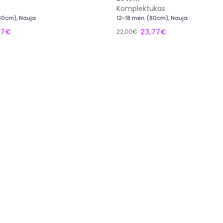
Komplektukas
(80cm), Nauja
12-18 mėn. (80cm), Nauja
27€
23,77€
22,00€