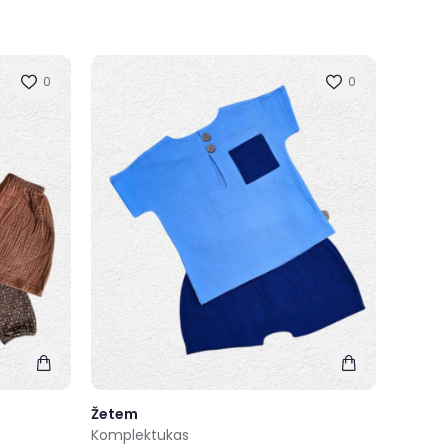
0
0
Žetem
Komplektukas