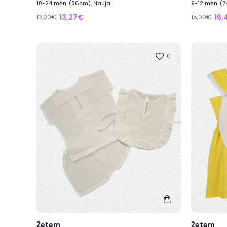
18-24 mėn. (86cm), Nauja
9-12 mėn. (
13,27€
16,
12,00€
15,00€
0
Žetem
Žetem