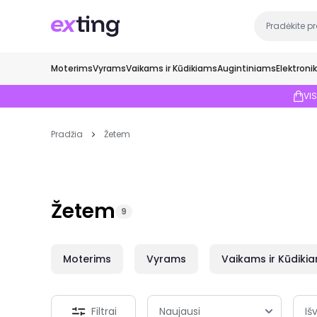
Moterims
Vyrams
Vaikams ir Kūdikiams
Augintiniams
Elektroni
VI
Pradžia
Žetem
Žetem
9
Moterims
Vyrams
Vaikams ir Kūdiki
Filtrai
Išv