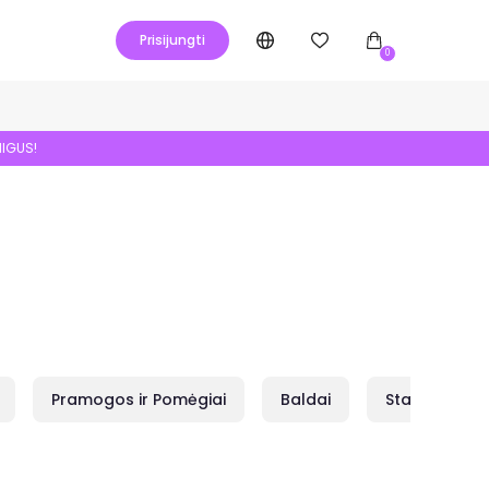
Prisijungti
0
NIGUS!
Pramogos ir Pomėgiai
Baldai
Statybai