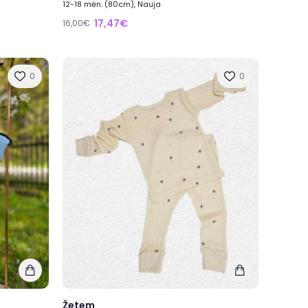
12-18 mėn. (80cm), Nauja
17,47€
16,00€
0
0
Žetem