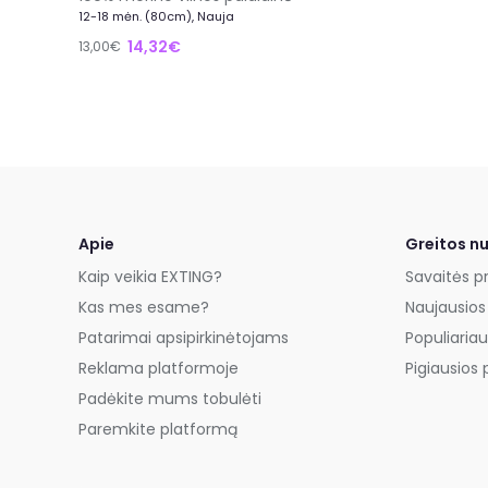
12-18 mėn. (80cm), Nauja
14,32€
13,00€
Apie
Greitos n
Kaip veikia EXTING?
Savaitės p
Kas mes esame?
Naujausios
Patarimai apsipirkinėtojams
Populiariau
Reklama platformoje
Pigiausios 
Padėkite mums tobulėti
Paremkite platformą