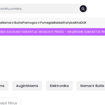
ka
Namai ir Buitis
Pramogos ir Pomėgiai
Baldai
Statybai
Kita
DUK
SIŠKA SAUGUMO GARANTIJA: NEGAUSITE PREKĖS - GRĄŽINSIME SUMOKĖTUS PI
ams
Augintiniams
Elektronika
Namai ir Buitis
alyti filtrus