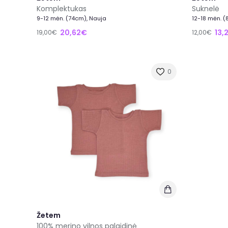
Komplektukas
Suknelė
9-12 mėn. (74cm), Nauja
12-18 mėn. 
20,62€
13,
19,00€
12,00€
0
Žetem
100% merino vilnos palaidinė