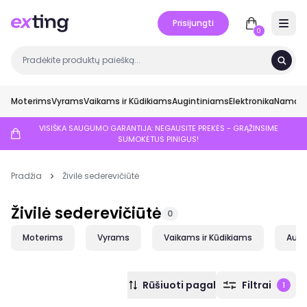
Prisijungti
Open 
0
Moterims
Vyrams
Vaikams ir Kūdikiams
Augintiniams
Elektronika
Namai ir
VISIŠKA SAUGUMO GARANTIJA: NEGAUSITE PREKĖS - GRĄŽINSIME
SUMOKĖTUS PINIGUS!
Pradžia
Živilė sederevičiūtė
Živilė sederevičiūtė
0
Moterims
Vyrams
Vaikams ir Kūdikiams
Augi
Rūšiuoti pagal
Filtrai
1