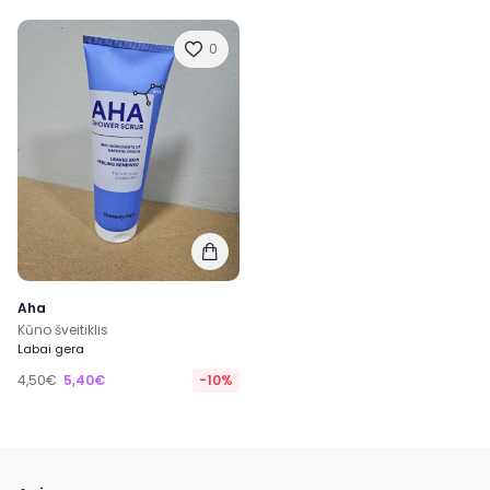
0
Aha
Kūno šveitiklis
Labai gera
4,50€
5,40€
-10%