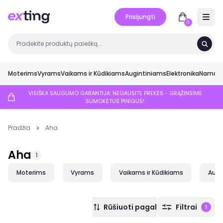
Prisijungti
Open 
0
Moterims
Vyrams
Vaikams ir Kūdikiams
Augintiniams
Elektronika
Namai ir
VISIŠKA SAUGUMO GARANTIJA: NEGAUSITE PREKĖS - GRĄŽINSIME
SUMOKĖTUS PINIGUS!
Pradžia
Aha
Aha
1
Moterims
Vyrams
Vaikams ir Kūdikiams
Augi
Rūšiuoti pagal
Filtrai
1