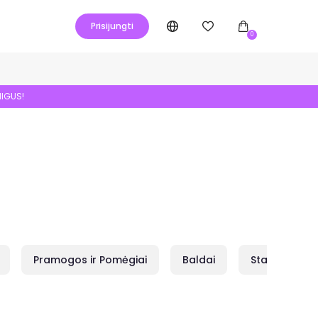
Prisijungti
0
NIGUS!
Pramogos ir Pomėgiai
Baldai
Statybai