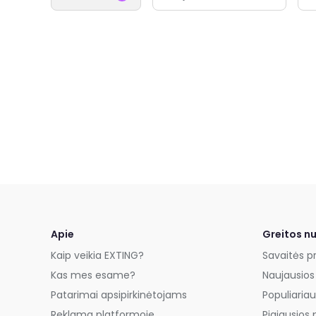
Apie
Greitos n
Kaip veikia EXTING?
Savaitės p
Kas mes esame?
Naujausios
Patarimai apsipirkinėtojams
Populiariau
Reklama platformoje
Pigiausios 