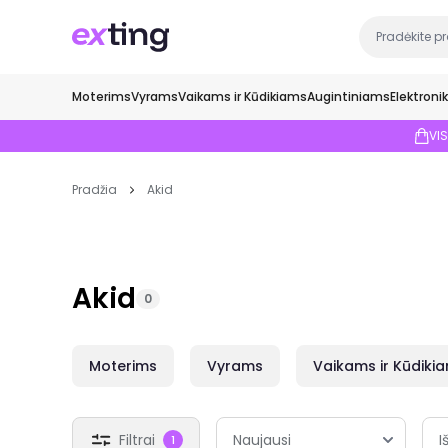
Moterims
Vyrams
Vaikams ir Kūdikiams
Augintiniams
Elektroni
VI
Pradžia
Akid
Akid
0
Moterims
Vyrams
Vaikams ir Kūdiki
Filtrai
I
1