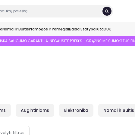
ka
Namai ir Buitis
Pramogos ir Pomėgiai
Baldai
Statybai
Kita
DUK
SIŠKA SAUGUMO GARANTIJA: NEGAUSITE PREKĖS - GRĄŽINSIME SUMOKĖTUS PI
ams
Augintiniams
Elektronika
Namai ir Buitis
švalyti filtrus