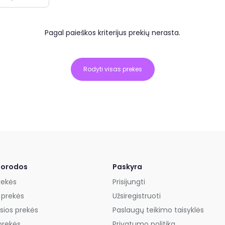
Pagal paieškos kriterijus prekių nerasta.
Rodyti visas prekes
uorodos
Paskyra
rekės
Prisijungti
 prekės
Užsiregistruoti
sios prekės
Paslaugų teikimo taisyklės
prekės
Privatumo politika