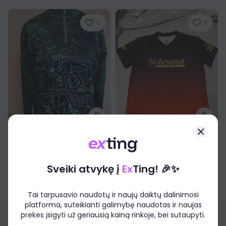
0
0
Aleksandras Pogrebnojus
Aleksandras Pogrebnojus
A.Pogrebnojaus džemperis
Arsenal
M, Labai gera
S, Labai gera
Sveiki atvykę į
Ex
Ting! 🎉✨
70,00€
74,17€
-12%
30,00€
32,17€
Tai tarpusavio naudotų ir naujų daiktų dalinimosi
platforma, suteikianti galimybę naudotas ir naujas
prekes įsigyti už geriausią kainą rinkoje, bei sutaupyti.