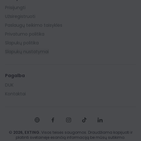
Prisijungti
Užsiregistruoti
Paslaugų teikimo taisyklės
Privatumo politika
Slapukų politika
Slapukų nustatymai
Pagalba
DUK
Kontaktai
©
2026,
EXTING.
Visos teisės saugomos. Draudžiama kopijuoti ir
platinti svetainėje esančią informaciją be mūsų sutikimo.