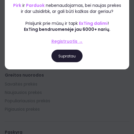
Apie
Pirk
ir
Parduok
nebenaudojamas, bei naujas prekes
Kaip veikia EXTING?
ir dar užsidirbk, ar gali būti kažkas dar geriau?
Kas mes esame?
Prisijunk prie mūsų ir tapk
ExTing dalimi
!
Patarimai apsipirkinėtojams
ExTing bendruomenėje jau 6000+ narių.
Reklama platformoje
Registruotis →
Padėkite mums tobulėti
Paremkite platformą
Supratau
Greitos nuorodos
Savaitės prekės
Naujausios prekės
Populiariausios prekės
Pigiausios prekės
Paskyra