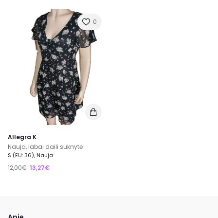
0
Allegra K
Nauja, labai daili suknytė
S (EU: 36), Nauja
12,00€
13,27€
Apie