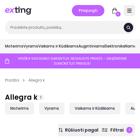
Prisijungti
Open 
0
Moterims
Vyrams
Vaikams ir Kūdikiams
Augintiniams
Elektronika
Namai ir
VISIŠKA SAUGUMO GARANTIJA: NEGAUSITE PREKĖS - GRĄŽINSIME
SUMOKĖTUS PINIGUS!
Pradžia
Allegra k
Allegra k
1
Moterims
Vyrams
Vaikams ir Kūdikiams
Augi
Rūšiuoti pagal
Filtrai
1