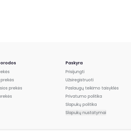
uorodos
Paskyra
rekės
Prisijungti
 prekės
Užsiregistruoti
sios prekės
Paslaugų teikimo taisyklės
prekės
Privatumo politika
Slapukų politika
Slapukų nustatymai