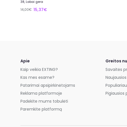
38, Labai gera
15,37€
14,00€
Apie
Greitos n
Kaip veikia EXTING?
Savaitės p
Kas mes esame?
Naujausios
Patarimai apsipirkinėtojams
Populiariau
Reklama platformoje
Pigiausios 
Padėkite mums tobulėti
Paremkite platformą