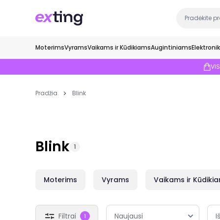
Moterims
Vyrams
Vaikams ir Kūdikiams
Augintiniams
Elektroni
VI
Pradžia
Blink
Blink
1
Moterims
Vyrams
Vaikams ir Kūdiki
Filtrai
I
1