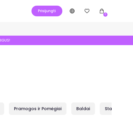
Prisijungti
0
NIGUS!
Pramogos ir Pomėgiai
Baldai
Statybai