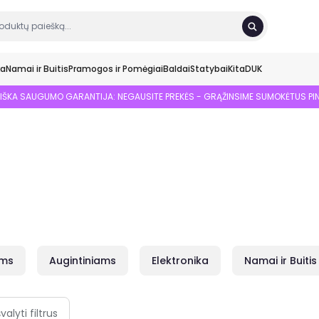
ka
Namai ir Buitis
Pramogos ir Pomėgiai
Baldai
Statybai
Kita
DUK
SIŠKA SAUGUMO GARANTIJA: NEGAUSITE PREKĖS - GRĄŽINSIME SUMOKĖTUS PI
ams
Augintiniams
Elektronika
Namai ir Buitis
švalyti filtrus