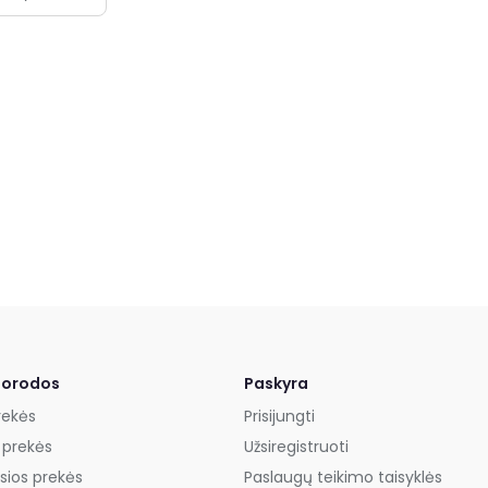
Tai tarpusavio naudotų ir naujų daiktų dalinimosi
platforma, suteikianti galimybę naudotas ir naujas
prekes įsigyti už geriausią kainą rinkoje, bei sutaupyti.
Pirk
ir
Parduok
nebenaudojamas, bei naujas prekes
ir dar užsidirbk, ar gali būti kažkas dar geriau?
Prisijunk prie mūsų ir tapk
ExTing dalimi
!
ExTing bendruomenėje jau 6000+ narių.
Registruotis →
Supratau
uorodos
Paskyra
rekės
Prisijungti
 prekės
Užsiregistruoti
sios prekės
Paslaugų teikimo taisyklės