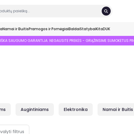
ka
Namai ir Buitis
Pramogos ir Pomėgiai
Baldai
Statybai
Kita
DUK
SIŠKA SAUGUMO GARANTIJA: NEGAUSITE PREKĖS - GRĄŽINSIME SUMOKĖTUS PI
ams
Augintiniams
Elektronika
Namai ir Buitis
Sveiki atvykę į
Ex
Ting! 🎉✨
švalyti filtrus