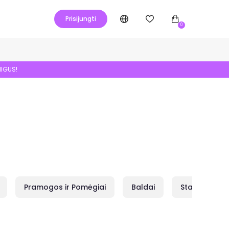
Prisijungti
0
NIGUS!
Pramogos ir Pomėgiai
Baldai
Statybai