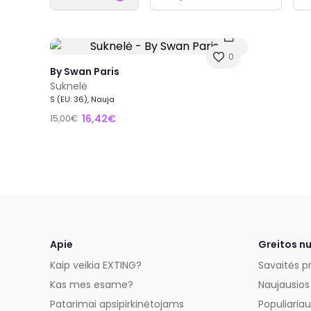
0
By Swan Paris
Suknelė
S (EU: 36), Nauja
16,42€
15,00€
Apie
Greitos n
Kaip veikia EXTING?
Savaitės p
Kas mes esame?
Naujausios
Patarimai apsipirkinėtojams
Populiariau