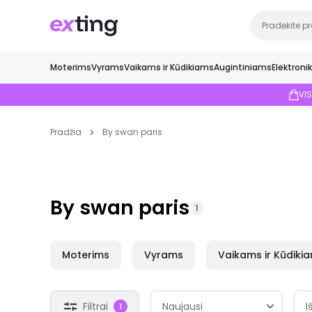
Moterims
Vyrams
Vaikams ir Kūdikiams
Augintiniams
Elektroni
VI
Pradžia
By swan paris
By swan paris
1
Moterims
Vyrams
Vaikams ir Kūdiki
Filtrai
I
1