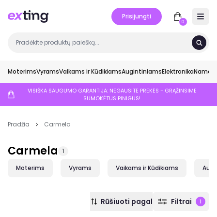
Prisijungti
Open 
0
Moterims
Vyrams
Vaikams ir Kūdikiams
Augintiniams
Elektronika
Namai ir
VISIŠKA SAUGUMO GARANTIJA: NEGAUSITE PREKĖS - GRĄŽINSIME
SUMOKĖTUS PINIGUS!
Pradžia
Carmela
Carmela
1
Moterims
Vyrams
Vaikams ir Kūdikiams
Augi
Rūšiuoti pagal
Filtrai
1