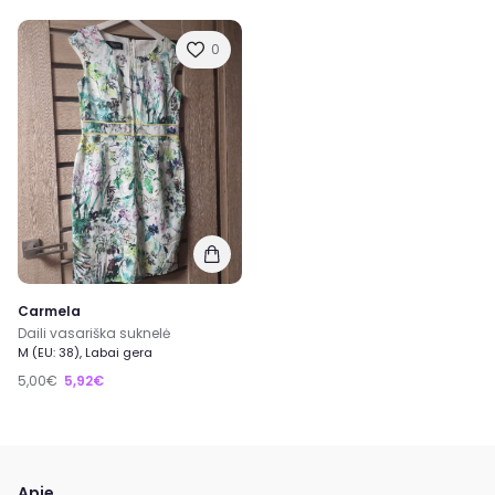
0
Carmela
Daili vasariška suknelė
M (EU: 38), Labai gera
5,00€
5,92€
Apie