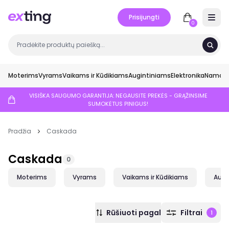
Prisijungti
Open 
0
Moterims
Vyrams
Vaikams ir Kūdikiams
Augintiniams
Elektronika
Namai ir
VISIŠKA SAUGUMO GARANTIJA: NEGAUSITE PREKĖS - GRĄŽINSIME
SUMOKĖTUS PINIGUS!
Pradžia
Caskada
Caskada
0
Moterims
Vyrams
Vaikams ir Kūdikiams
Augi
Rūšiuoti pagal
Filtrai
1