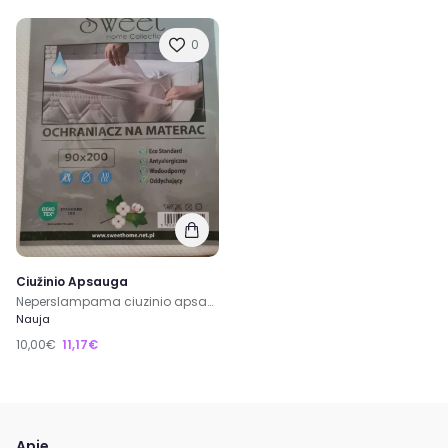
0
Ciužinio Apsauga
Neperslampama ciuzinio apsauga
Nauja
10,00€
11,17€
Apie