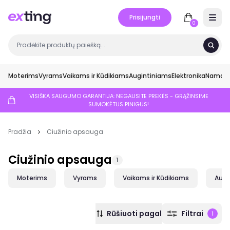
Prisijungti
Open 
0
Moterims
Vyrams
Vaikams ir Kūdikiams
Augintiniams
Elektronika
Namai ir
VISIŠKA SAUGUMO GARANTIJA: NEGAUSITE PREKĖS - GRĄŽINSIME
SUMOKĖTUS PINIGUS!
Pradžia
Ciužinio apsauga
Ciužinio apsauga
1
Moterims
Vyrams
Vaikams ir Kūdikiams
Augi
Rūšiuoti pagal
Filtrai
1