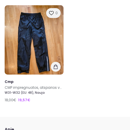
0
Cmp
CMP impregnuotos, atsparios vandeniui kelnės, M
W31-W32 (EU: 48), Nauja
18,00€
19,57€
Apie