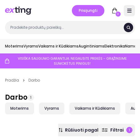
Prisijungti
Open 
0
Moterims
Vyrams
Vaikams ir Kūdikiams
Augintiniams
Elektronika
Namai ir
VISIŠKA SAUGUMO GARANTIJA: NEGAUSITE PREKĖS - GRĄŽINSIME
SUMOKĖTUS PINIGUS!
Pradžia
Darbo
Darbo
1
Moterims
Vyrams
Vaikams ir Kūdikiams
Augi
Rūšiuoti pagal
Filtrai
1