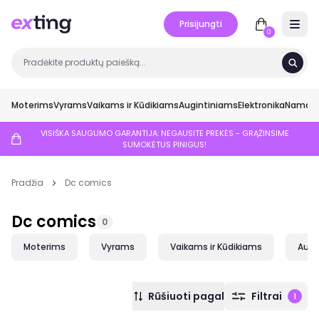
Prisijungti
Open 
0
Moterims
Vyrams
Vaikams ir Kūdikiams
Augintiniams
Elektronika
Namai ir
VISIŠKA SAUGUMO GARANTIJA: NEGAUSITE PREKĖS - GRĄŽINSIME
SUMOKĖTUS PINIGUS!
Pradžia
Dc comics
Dc comics
0
Moterims
Vyrams
Vaikams ir Kūdikiams
Augi
Rūšiuoti pagal
Filtrai
1