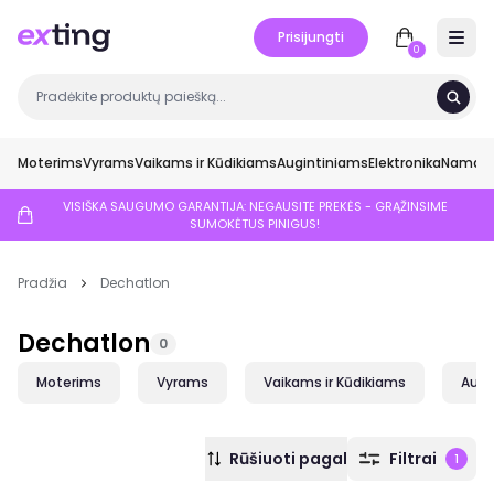
Prisijungti
Open 
0
Moterims
Vyrams
Vaikams ir Kūdikiams
Augintiniams
Elektronika
Namai ir
VISIŠKA SAUGUMO GARANTIJA: NEGAUSITE PREKĖS - GRĄŽINSIME
SUMOKĖTUS PINIGUS!
Pradžia
Dechatlon
Dechatlon
0
Moterims
Vyrams
Vaikams ir Kūdikiams
Augi
Rūšiuoti pagal
Filtrai
1