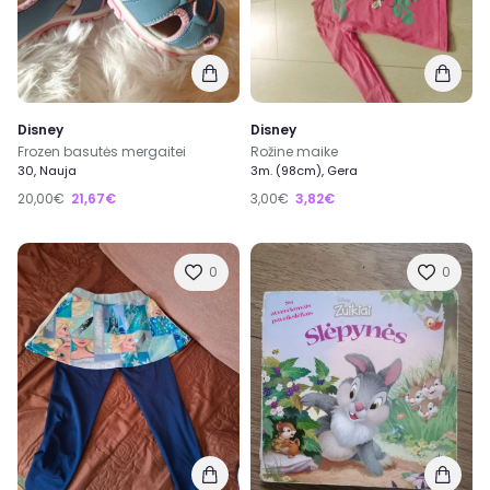
Disney
Disney
Frozen basutės mergaitei
Rožine maike
30, Nauja
3m. (98cm), Gera
20,00€
21,67€
3,00€
3,82€
0
0