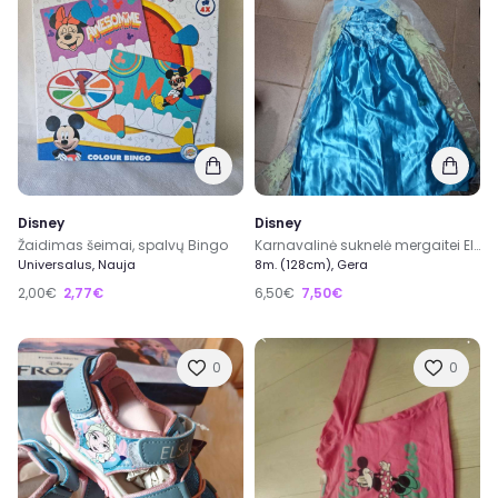
Disney
Disney
Žaidimas šeimai, spalvų Bingo
Karnavalinė suknelė mergaitei Elza disney dydis 7/8metai
Universalus, Nauja
8m. (128cm), Gera
2,00€
2,77€
6,50€
7,50€
0
0