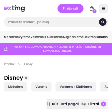
Prisijungti
Open 
0
Moterims
Vyrams
Vaikams ir Kūdikiams
Augintiniams
Elektronika
Namai ir
VISIŠKA SAUGUMO GARANTIJA: NEGAUSITE PREKĖS - GRĄŽINSIME
SUMOKĖTUS PINIGUS!
Pradžia
Disney
Disney
9
Moterims
Vyrams
Vaikams ir Kūdikiams
Augi
Rūšiuoti pagal
Filtrai
1