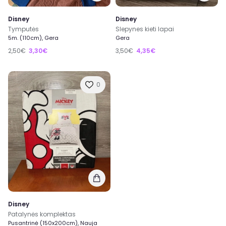
Disney
Disney
Tymputės
Slepynes kieti lapai
5m. (110cm), Gera
Gera
2,50€
3,30€
3,50€
4,35€
0
Disney
Patalynės komplektas
Pusantrinė (150x200cm), Nauja