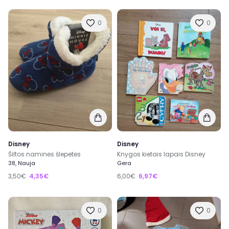
0
0
Disney
Disney
Šiltos naminės šlepetės
Knygos kietais lapais Disney
38, Nauja
Gera
3,50€
4,35€
6,00€
6,97€
0
0