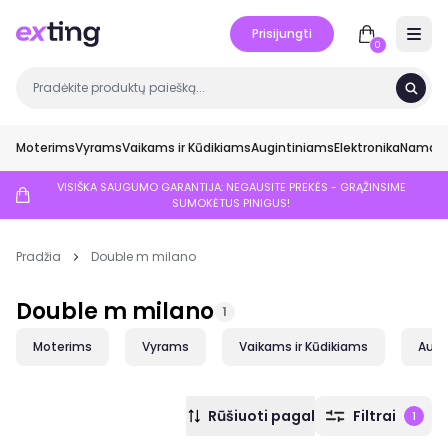
Prisijungti
Open 
0
Moterims
Vyrams
Vaikams ir Kūdikiams
Augintiniams
Elektronika
Namai ir
VISIŠKA SAUGUMO GARANTIJA: NEGAUSITE PREKĖS - GRĄŽINSIME
SUMOKĖTUS PINIGUS!
Pradžia
Double m milano
Double m milano
1
Moterims
Vyrams
Vaikams ir Kūdikiams
Augi
Rūšiuoti pagal
Filtrai
1