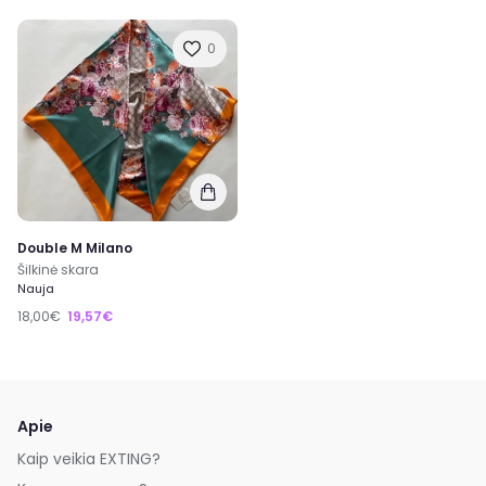
0
Double M Milano
Šilkinė skara
Nauja
18,00€
19,57€
Apie
Kaip veikia EXTING?