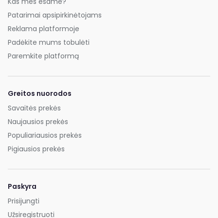
Kas mes esame?
Patarimai apsipirkinėtojams
Reklama platformoje
Padėkite mums tobulėti
Paremkite platformą
Greitos nuorodos
Savaitės prekės
Naujausios prekės
Populiariausios prekės
Pigiausios prekės
Paskyra
Prisijungti
Užsiregistruoti