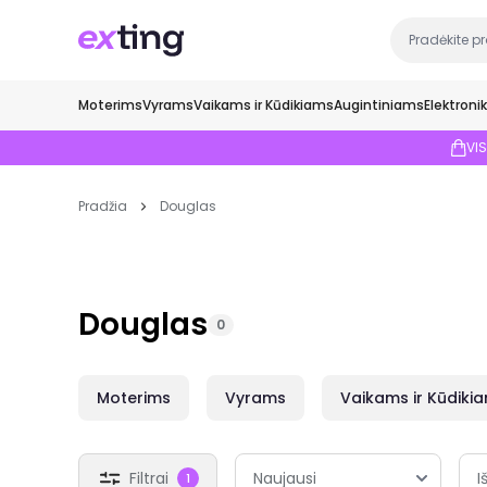
Moterims
Vyrams
Vaikams ir Kūdikiams
Augintiniams
Elektroni
VI
Pradžia
Douglas
Douglas
0
Moterims
Vyrams
Vaikams ir Kūdiki
Filtrai
I
1