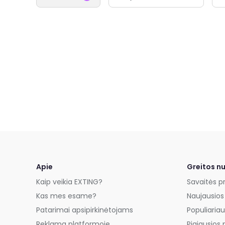
Apie
Greitos n
Kaip veikia EXTING?
Savaitės p
Kas mes esame?
Naujausios
Patarimai apsipirkinėtojams
Populiariau
Reklama platformoje
Pigiausios 