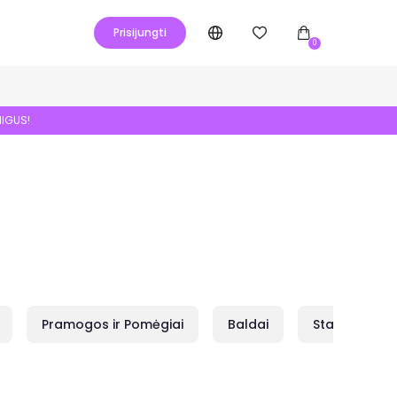
Prisijungti
0
NIGUS!
Pramogos ir Pomėgiai
Baldai
Statybai