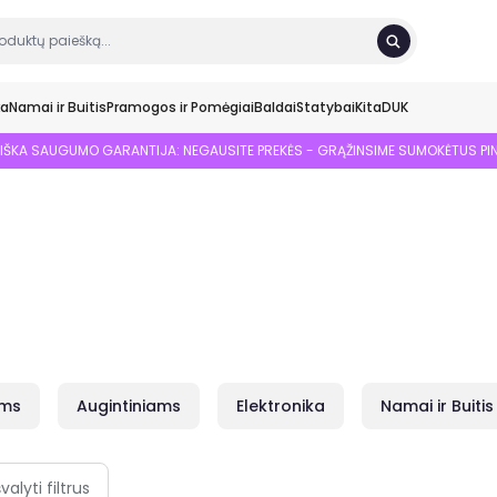
ka
Namai ir Buitis
Pramogos ir Pomėgiai
Baldai
Statybai
Kita
DUK
SIŠKA SAUGUMO GARANTIJA: NEGAUSITE PREKĖS - GRĄŽINSIME SUMOKĖTUS PI
ams
Augintiniams
Elektronika
Namai ir Buitis
švalyti filtrus