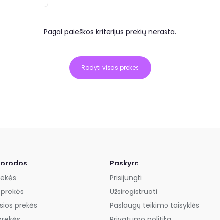
Pagal paieškos kriterijus prekių nerasta.
Rodyti visas prekes
uorodos
Paskyra
rekės
Prisijungti
 prekės
Užsiregistruoti
sios prekės
Paslaugų teikimo taisyklės
prekės
Privatumo politika