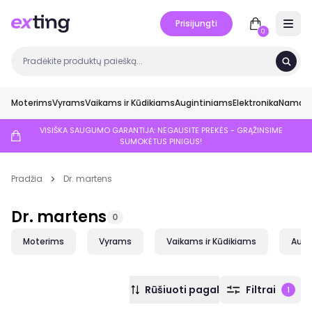
Prisijungti
Open 
0
Moterims
Vyrams
Vaikams ir Kūdikiams
Augintiniams
Elektronika
Namai ir
VISIŠKA SAUGUMO GARANTIJA: NEGAUSITE PREKĖS - GRĄŽINSIME
SUMOKĖTUS PINIGUS!
Pradžia
Dr. martens
Dr. martens
0
Moterims
Vyrams
Vaikams ir Kūdikiams
Augi
Rūšiuoti pagal
Filtrai
1