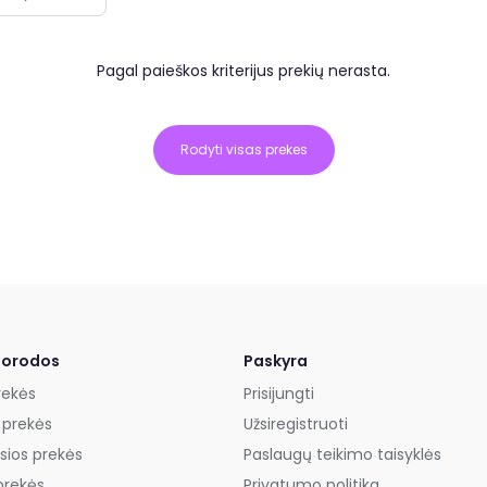
Pagal paieškos kriterijus prekių nerasta.
Rodyti visas prekes
uorodos
Paskyra
rekės
Prisijungti
 prekės
Užsiregistruoti
sios prekės
Paslaugų teikimo taisyklės
prekės
Privatumo politika