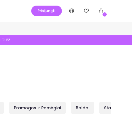
Prisijungti
0
NIGUS!
Pramogos ir Pomėgiai
Baldai
Statybai