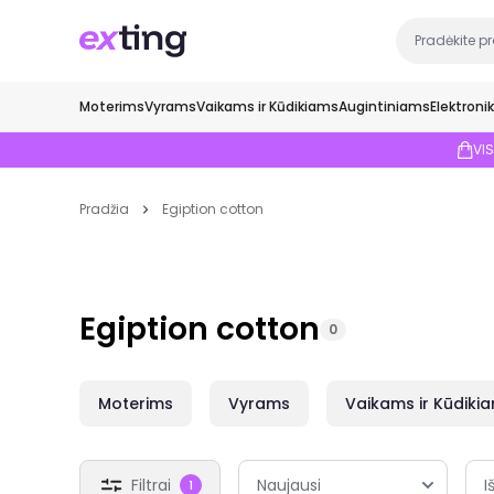
Moterims
Vyrams
Vaikams ir Kūdikiams
Augintiniams
Elektroni
VI
Pradžia
Egiption cotton
Egiption cotton
0
Moterims
Vyrams
Vaikams ir Kūdiki
Filtrai
I
1