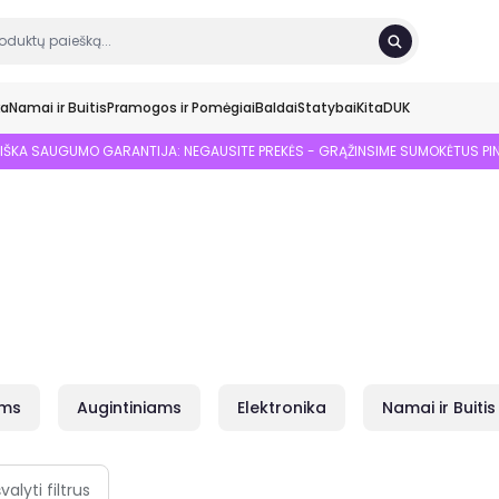
ka
Namai ir Buitis
Pramogos ir Pomėgiai
Baldai
Statybai
Kita
DUK
SIŠKA SAUGUMO GARANTIJA: NEGAUSITE PREKĖS - GRĄŽINSIME SUMOKĖTUS PI
ams
Augintiniams
Elektronika
Namai ir Buitis
švalyti filtrus