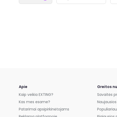
Apie
Greitos n
Kaip veikia EXTING?
Savaitės p
Kas mes esame?
Naujausios
Patarimai apsipirkinėtojams
Populiariau
Reklama platformoje
Pigiausios 