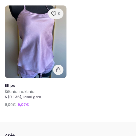
0
Ellips
Šilkiniai naktiniai
S (EU: 36), Labai gera
8,00€
9,07€
Apie