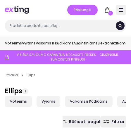
Prisijungti
Open 
0
Moterims
Vyrams
Vaikams ir Kūdikiams
Augintiniams
Elektronika
Namai ir
VISIŠKA SAUGUMO GARANTIJA: NEGAUSITE PREKĖS - GRĄŽINSIME
SUMOKĖTUS PINIGUS!
Pradžia
Ellips
Ellips
1
Moterims
Vyrams
Vaikams ir Kūdikiams
Augi
Rūšiuoti pagal
Filtrai