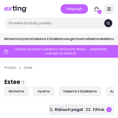
Prisijungti
Open 
0
Moterims
Vyrams
Vaikams ir Kūdikiams
Augintiniams
Elektronika
Namai ir
VISIŠKA SAUGUMO GARANTIJA: NEGAUSITE PREKĖS - GRĄŽINSIME
SUMOKĖTUS PINIGUS!
Pradžia
Estee
Estee
1
Moterims
Vyrams
Vaikams ir Kūdikiams
Augi
Rūšiuoti pagal
Filtrai
1