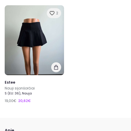
2
Estee
Nauji sijonšorčiai
S (EU: 36), Nauja
19,00€
20,62€
Apie