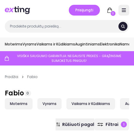
Prisijungti
Open 
0
Moterims
Vyrams
Vaikams ir Kūdikiams
Augintiniams
Elektronika
Namai ir
VISIŠKA SAUGUMO GARANTIJA: NEGAUSITE PREKĖS - GRĄŽINSIME
SUMOKĖTUS PINIGUS!
Pradžia
Fabio
Fabio
0
Moterims
Vyrams
Vaikams ir Kūdikiams
Augi
Rūšiuoti pagal
Filtrai
1