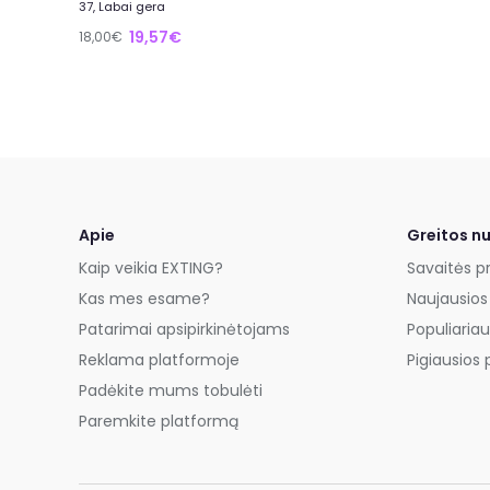
37, Labai gera
19,57€
18,00€
Apie
Greitos n
Kaip veikia EXTING?
Savaitės p
Kas mes esame?
Naujausios
Patarimai apsipirkinėtojams
Populiariau
Reklama platformoje
Pigiausios 
Padėkite mums tobulėti
Paremkite platformą