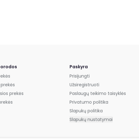
uorodos
Paskyra
rekės
Prisijungti
 prekės
Užsiregistruoti
sios prekės
Paslaugų teikimo taisyklės
prekės
Privatumo politika
Slapukų politika
Slapukų nustatymai