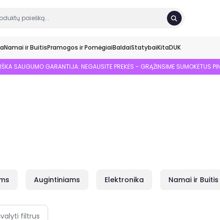
ka
Namai ir Buitis
Pramogos ir Pomėgiai
Baldai
Statybai
Kita
DUK
SIŠKA SAUGUMO GARANTIJA: NEGAUSITE PREKĖS - GRĄŽINSIME SUMOKĖTUS PI
ams
Augintiniams
Elektronika
Namai ir Buitis
švalyti filtrus