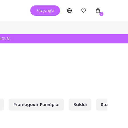
Prisijungti
0
NIGUS!
Pramogos ir Pomėgiai
Baldai
Statybai