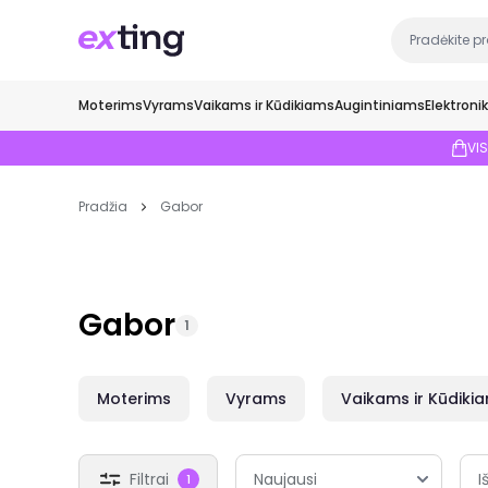
Moterims
Vyrams
Vaikams ir Kūdikiams
Augintiniams
Elektroni
VI
Pradžia
Gabor
Gabor
1
Moterims
Vyrams
Vaikams ir Kūdiki
Filtrai
I
1