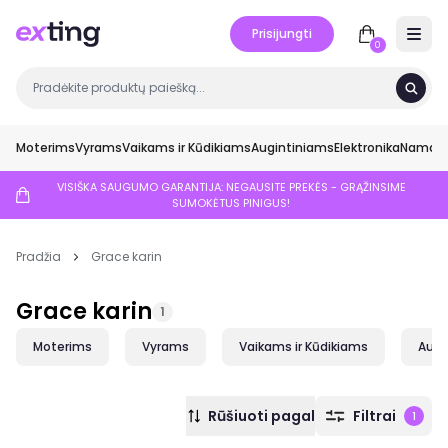
Prisijungti
Open 
0
Moterims
Vyrams
Vaikams ir Kūdikiams
Augintiniams
Elektronika
Namai ir
VISIŠKA SAUGUMO GARANTIJA: NEGAUSITE PREKĖS - GRĄŽINSIME
SUMOKĖTUS PINIGUS!
Pradžia
Grace karin
Grace karin
1
Moterims
Vyrams
Vaikams ir Kūdikiams
Augi
Rūšiuoti pagal
Filtrai
1