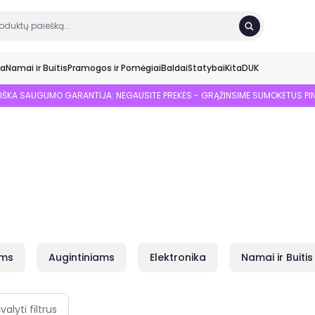
ka
Namai ir Buitis
Pramogos ir Pomėgiai
Baldai
Statybai
Kita
DUK
SIŠKA SAUGUMO GARANTIJA: NEGAUSITE PREKĖS - GRĄŽINSIME SUMOKĖTUS PI
ams
Augintiniams
Elektronika
Namai ir Buitis
švalyti filtrus