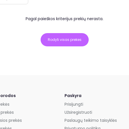
Pagal paieškos kriterijus prekių nerasta.
Rodyti visas prekes
uorodos
Paskyra
rekės
Prisijungti
 prekės
Užsiregistruoti
sios prekės
Paslaugų teikimo taisyklės
prekės
Privatumo politika