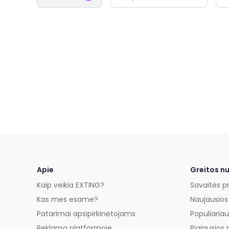
Apie
Greitos n
Kaip veikia EXTING?
Savaitės p
Kas mes esame?
Naujausios
Patarimai apsipirkinėtojams
Populiariau
Reklama platformoje
Pigiausios 