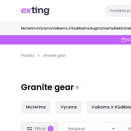
Moterims
Vyrams
Vaikams ir Kūdikiams
Augintiniams
Elektroni
VI
Pradžia
Granite gear
Granite gear
0
Moterims
Vyrams
Vaikams ir Kūdiki
Filtrai
I
1