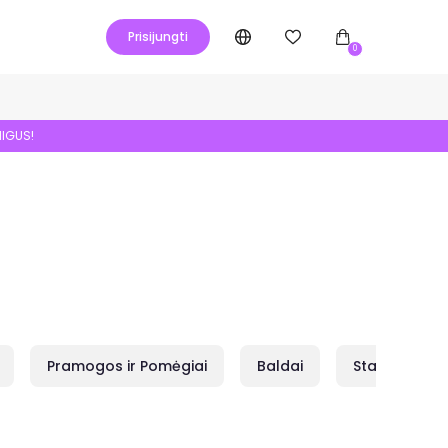
Prisijungti
0
NIGUS!
Pramogos ir Pomėgiai
Baldai
Statybai