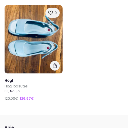
0
Högl
Högl basutės
38, Nauja
120,00€
126,67€
Apie