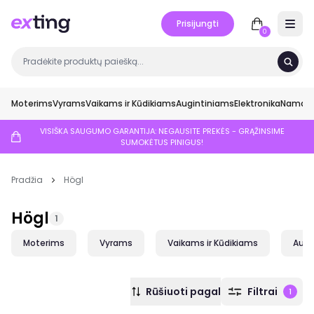
Prisijungti
Open 
0
Moterims
Vyrams
Vaikams ir Kūdikiams
Augintiniams
Elektronika
Namai ir
VISIŠKA SAUGUMO GARANTIJA: NEGAUSITE PREKĖS - GRĄŽINSIME
SUMOKĖTUS PINIGUS!
Pradžia
Högl
Högl
1
Moterims
Vyrams
Vaikams ir Kūdikiams
Augi
Rūšiuoti pagal
Filtrai
1