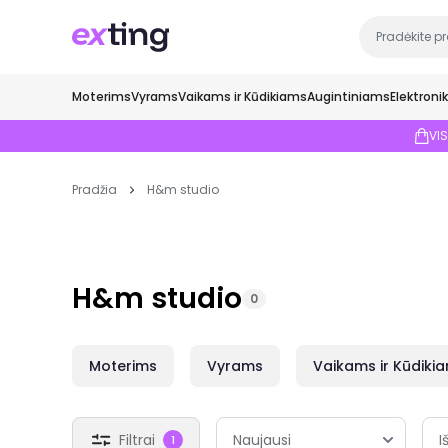
Moterims
Vyrams
Vaikams ir Kūdikiams
Augintiniams
Elektroni
VI
Pradžia
H&m studio
H&m studio
0
Moterims
Vyrams
Vaikams ir Kūdiki
Filtrai
I
1