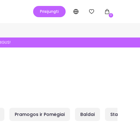
Prisijungti
0
NIGUS!
Pramogos ir Pomėgiai
Baldai
Statybai