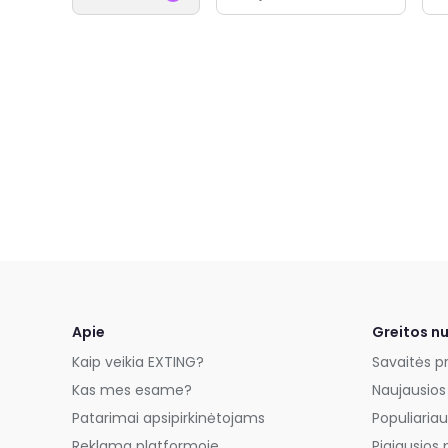
Apie
Greitos n
Kaip veikia EXTING?
Savaitės p
Kas mes esame?
Naujausios
Patarimai apsipirkinėtojams
Populiariau
Reklama platformoje
Pigiausios 