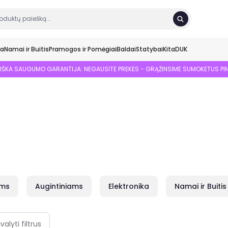
ka
Namai ir Buitis
Pramogos ir Pomėgiai
Baldai
Statybai
Kita
DUK
SIŠKA SAUGUMO GARANTIJA: NEGAUSITE PREKĖS - GRĄŽINSIME SUMOKĖTUS PI
ams
Augintiniams
Elektronika
Namai ir Buitis
švalyti filtrus