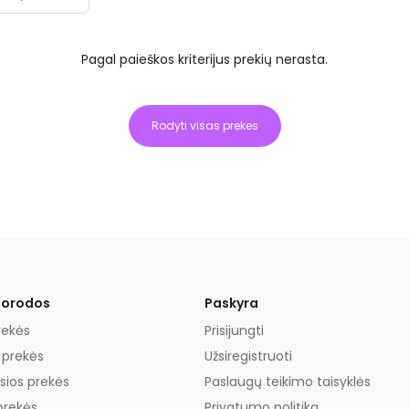
Pagal paieškos kriterijus prekių nerasta.
Rodyti visas prekes
uorodos
Paskyra
rekės
Prisijungti
 prekės
Užsiregistruoti
sios prekės
Paslaugų teikimo taisyklės
prekės
Privatumo politika