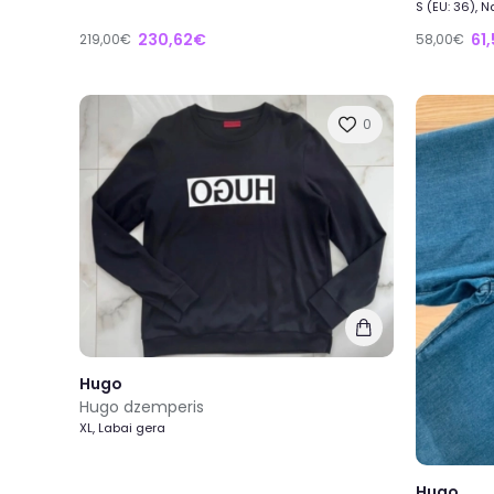
S (EU: 36), 
230,62€
61
219,00€
58,00€
0
Hugo
Hugo dzemperis
XL, Labai gera
Hugo