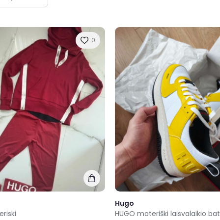
0
Hugo
riski
HUGO moteriški laisvalaikio bat