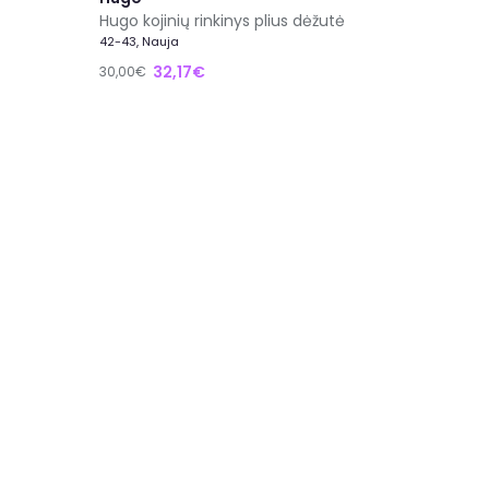
Hugo kojinių rinkinys plius dėžutė
42-43, Nauja
32,17€
30,00€