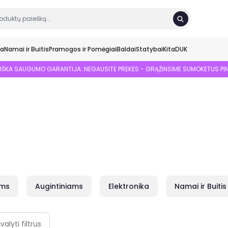
ka
Namai ir Buitis
Pramogos ir Pomėgiai
Baldai
Statybai
Kita
DUK
SIŠKA SAUGUMO GARANTIJA: NEGAUSITE PREKĖS - GRĄŽINSIME SUMOKĖTUS PI
ams
Augintiniams
Elektronika
Namai ir Buitis
švalyti filtrus