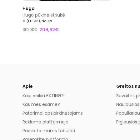
Hugo
Hugo pūkinė striukė
M (EU: 38), Nauja
209,62€
199,00€
Apie
Greitos n
Kaip veikia EXTING?
Savaitės p
Kas mes esame?
Naujausios
Patarimai apsipirkinėtojams
Populiariau
Reklama platformoje
Pigiausios 
Padėkite mums tobulėti
Paremkite platformą