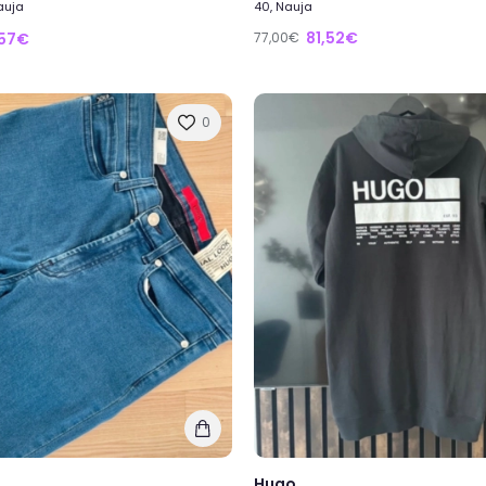
Nauja
40, Nauja
81,52€
,57€
77,00€
0
Hugo