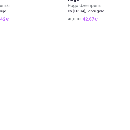
riski
Hugo dzemperis
Nauja
XS (EU: 34), Labai gera
,42€
42,67€
40,00€