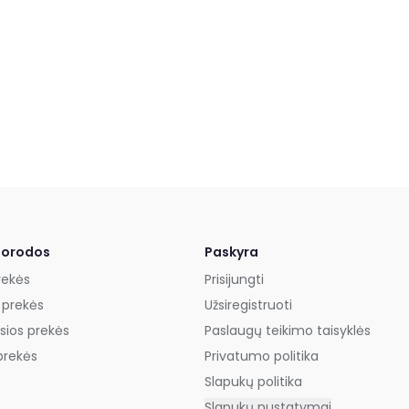
uorodos
Paskyra
rekės
Prisijungti
 prekės
Užsiregistruoti
sios prekės
Paslaugų teikimo taisyklės
prekės
Privatumo politika
Slapukų politika
Slapukų nustatymai