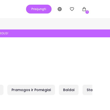
Prisijungti
0
NIGUS!
Pramogos ir Pomėgiai
Baldai
Statybai