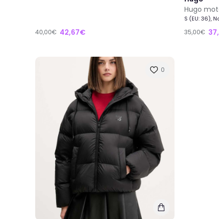
Hugo mote
S (EU: 36), 
42,67€
37
40,00€
35,00€
0