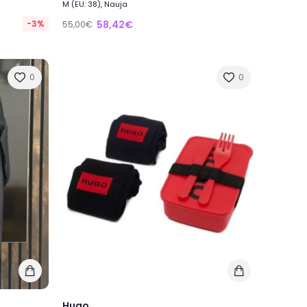
M (EU: 38), Nauja
-3%
58,42€
55,00€
0
0
Hugo