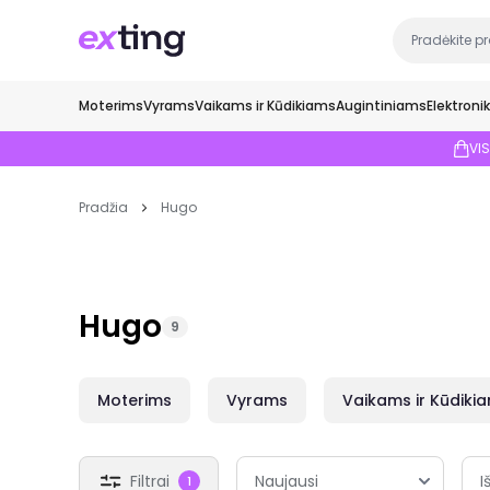
Moterims
Vyrams
Vaikams ir Kūdikiams
Augintiniams
Elektroni
VI
Pradžia
Hugo
Hugo
9
Moterims
Vyrams
Vaikams ir Kūdiki
Filtrai
I
1