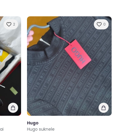
2
0
Hugo
ai
Hugo suknele