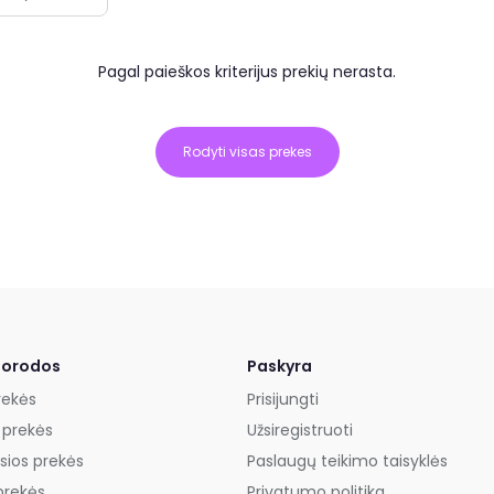
Pagal paieškos kriterijus prekių nerasta.
Rodyti visas prekes
uorodos
Paskyra
rekės
Prisijungti
 prekės
Užsiregistruoti
sios prekės
Paslaugų teikimo taisyklės
prekės
Privatumo politika