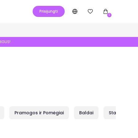
Prisijungti
0
NIGUS!
Pramogos ir Pomėgiai
Baldai
Statybai