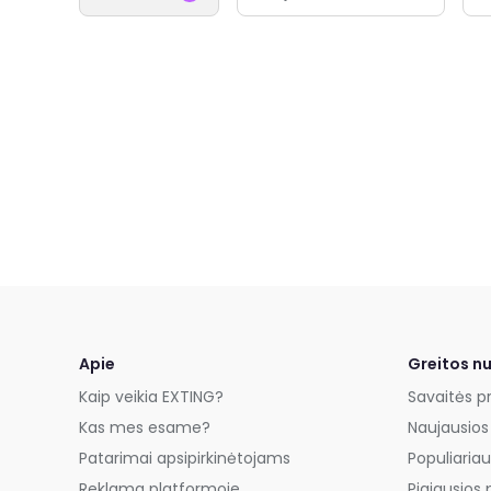
Apie
Greitos n
Kaip veikia EXTING?
Savaitės p
Kas mes esame?
Naujausios
Patarimai apsipirkinėtojams
Populiariau
Reklama platformoje
Pigiausios 