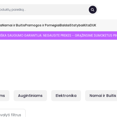
ka
Namai ir Buitis
Pramogos ir Pomėgiai
Baldai
Statybai
Kita
DUK
SIŠKA SAUGUMO GARANTIJA: NEGAUSITE PREKĖS - GRĄŽINSIME SUMOKĖTUS PI
ams
Augintiniams
Elektronika
Namai ir Buitis
švalyti filtrus