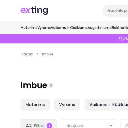
Moterims
Vyrams
Vaikams ir Kūdikiams
Augintiniams
Elektroni
VI
Pradžia
Imbue
Imbue
0
Moterims
Vyrams
Vaikams ir Kūdiki
Filtrai
I
1