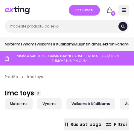
Prisijungti
Open 
0
Moterims
Vyrams
Vaikams ir Kūdikiams
Augintiniams
Elektronika
Namai ir
VISIŠKA SAUGUMO GARANTIJA: NEGAUSITE PREKĖS - GRĄŽINSIME
SUMOKĖTUS PINIGUS!
Pradžia
Imc toys
Imc toys
0
Moterims
Vyrams
Vaikams ir Kūdikiams
Augi
Rūšiuoti pagal
Filtrai