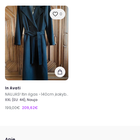
0
In Avati
NAUJAS! Itin ilgas -140cm ,kokybiško audinio juodas paltas "in Avati"
XXL (EU: 44), Nauja
199,00€
209,62€
Apie