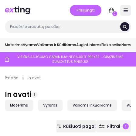
Prisijungti
Open 
0
Moterims
Vyrams
Vaikams ir Kūdikiams
Augintiniams
Elektronika
Namai ir
VISIŠKA SAUGUMO GARANTIJA: NEGAUSITE PREKĖS - GRĄŽINSIME
SUMOKĖTUS PINIGUS!
Pradžia
In avati
In avati
1
Moterims
Vyrams
Vaikams ir Kūdikiams
Augi
Rūšiuoti pagal
Filtrai
1