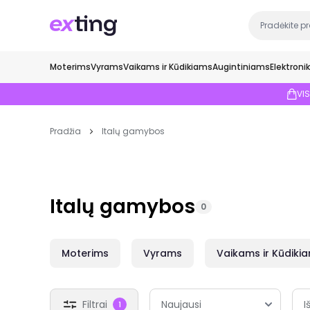
Moterims
Vyrams
Vaikams ir Kūdikiams
Augintiniams
Elektroni
VI
Pradžia
Italų gamybos
Italų gamybos
0
Moterims
Vyrams
Vaikams ir Kūdiki
Filtrai
I
1