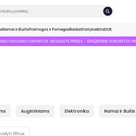
ka
Namai ir Buitis
Pramogos ir Pomėgiai
Baldai
Statybai
Kita
DUK
SIŠKA SAUGUMO GARANTIJA: NEGAUSITE PREKĖS - GRĄŽINSIME SUMOKĖTUS PI
ams
Augintiniams
Elektronika
Namai ir Buitis
švalyti filtrus