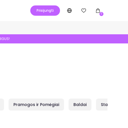
Prisijungti
0
NIGUS!
Pramogos ir Pomėgiai
Baldai
Statybai