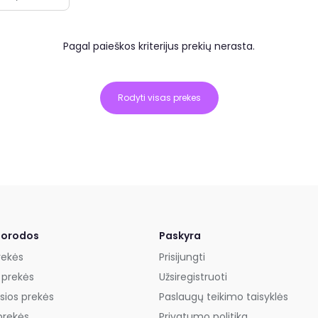
Pagal paieškos kriterijus prekių nerasta.
Rodyti visas prekes
uorodos
Paskyra
rekės
Prisijungti
 prekės
Užsiregistruoti
sios prekės
Paslaugų teikimo taisyklės
prekės
Privatumo politika