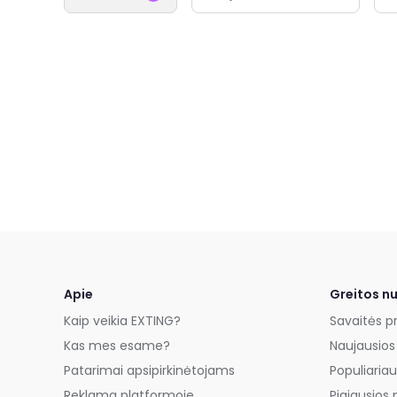
Apie
Greitos n
Kaip veikia EXTING?
Savaitės p
Kas mes esame?
Naujausios
Patarimai apsipirkinėtojams
Populiariau
Reklama platformoje
Pigiausios 