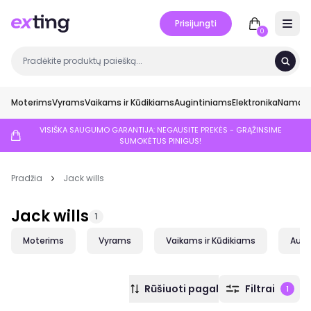
Prisijungti
Open 
0
Moterims
Vyrams
Vaikams ir Kūdikiams
Augintiniams
Elektronika
Namai ir
VISIŠKA SAUGUMO GARANTIJA: NEGAUSITE PREKĖS - GRĄŽINSIME
SUMOKĖTUS PINIGUS!
Pradžia
Jack wills
Jack wills
1
Moterims
Vyrams
Vaikams ir Kūdikiams
Augi
Rūšiuoti pagal
Filtrai
1