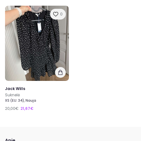
0
Jack Wills
Suknelė
XS (EU: 34), Nauja
20,00€
21,67€
Apie