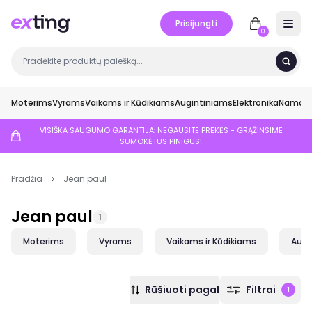
Prisijungti
Open 
0
Moterims
Vyrams
Vaikams ir Kūdikiams
Augintiniams
Elektronika
Namai ir
VISIŠKA SAUGUMO GARANTIJA: NEGAUSITE PREKĖS - GRĄŽINSIME
SUMOKĖTUS PINIGUS!
Pradžia
Jean paul
Jean paul
1
Moterims
Vyrams
Vaikams ir Kūdikiams
Augi
Rūšiuoti pagal
Filtrai
1