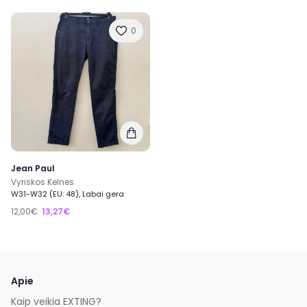
0
Jean Paul
Vyriskos Kelnes
W31-W32 (EU: 48), Labai gera
12,00€
13,27€
Apie
Kaip veikia EXTING?