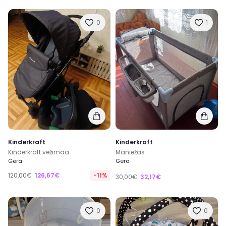
0
1
Kinderkraft
Kinderkraft
Kinderkraft vežimaa
Maniežas
Gera
Gera
120,00€
126,67€
-11%
30,00€
32,17€
0
0