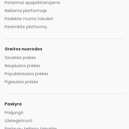
Patarimai apsipirkinėtojams
Reklama platformoje
Padėkite mums tobulėti
Paremkite platformą
Greitos nuorodos
Savaitės prekės
Naujausios prekės
Populiariausios prekės
Pigiausios prekės
Paskyra
Prisijungti
Užsiregistruoti
Paslaugų teikimo taisyklės