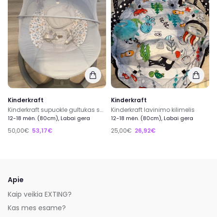
Kinderkraft
Kinderkraft
Kinderkraft supuokle gultukas su Bluetooth
Kinderkraft lavinimo kilimelis
12-18 mėn. (80cm), Labai gera
12-18 mėn. (80cm), Labai gera
50,00€
53,17€
25,00€
26,92€
Apie
Kaip veikia EXTING?
Kas mes esame?