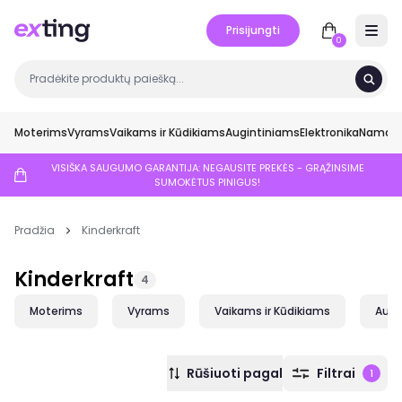
Prisijungti
Open 
0
Moterims
Vyrams
Vaikams ir Kūdikiams
Augintiniams
Elektronika
Namai ir
VISIŠKA SAUGUMO GARANTIJA: NEGAUSITE PREKĖS - GRĄŽINSIME
SUMOKĖTUS PINIGUS!
Pradžia
Kinderkraft
Kinderkraft
4
Moterims
Vyrams
Vaikams ir Kūdikiams
Augi
Rūšiuoti pagal
Filtrai
1