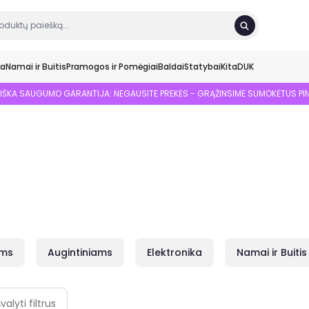
ka
Namai ir Buitis
Pramogos ir Pomėgiai
Baldai
Statybai
Kita
DUK
SIŠKA SAUGUMO GARANTIJA: NEGAUSITE PREKĖS - GRĄŽINSIME SUMOKĖTUS PI
ams
Augintiniams
Elektronika
Namai ir Buitis
švalyti filtrus