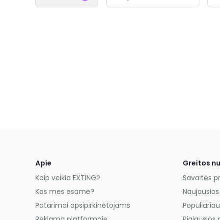
Apie
Greitos n
Kaip veikia EXTING?
Savaitės p
Kas mes esame?
Naujausios
Patarimai apsipirkinėtojams
Populiariau
Reklama platformoje
Pigiausios 