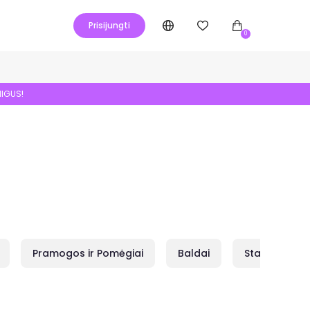
Prisijungti
0
NIGUS!
Pramogos ir Pomėgiai
Baldai
Statybai