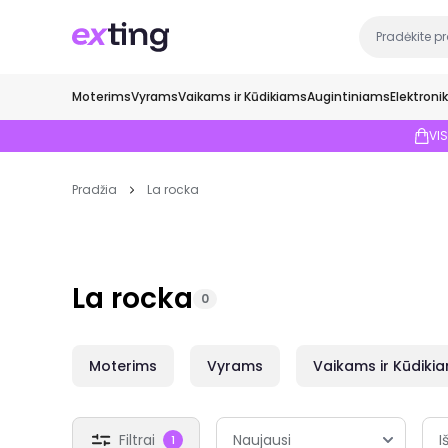
Moterims
Vyrams
Vaikams ir Kūdikiams
Augintiniams
Elektroni
VI
Pradžia
La rocka
La rocka
0
Moterims
Vyrams
Vaikams ir Kūdiki
Filtrai
I
1