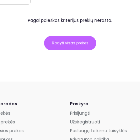
Pagal paieškos kriterijus prekių nerasta.
Rodyti visas prekes
uorodos
Paskyra
rekės
Prisijungti
 prekės
Užsiregistruoti
sios prekės
Paslaugų teikimo taisyklės
prekės
Privatumo politika