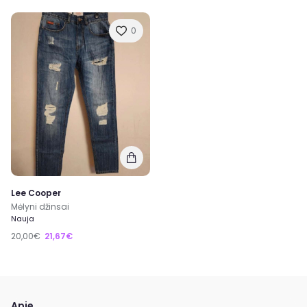
0
Lee Cooper
Mėlyni džinsai
Nauja
20,00€
21,67€
Apie