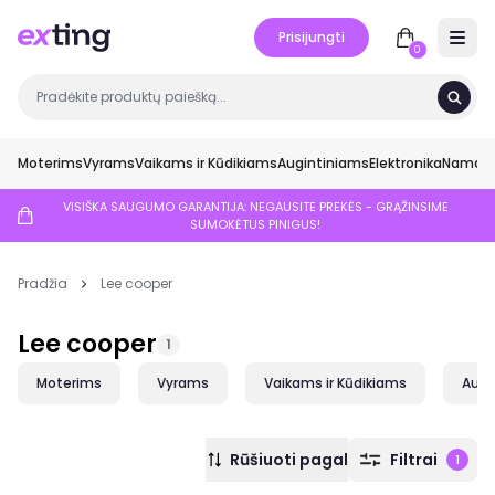
Prisijungti
Open 
0
Moterims
Vyrams
Vaikams ir Kūdikiams
Augintiniams
Elektronika
Namai ir
VISIŠKA SAUGUMO GARANTIJA: NEGAUSITE PREKĖS - GRĄŽINSIME
SUMOKĖTUS PINIGUS!
Pradžia
Lee cooper
Lee cooper
1
Moterims
Vyrams
Vaikams ir Kūdikiams
Augi
Rūšiuoti pagal
Filtrai
1