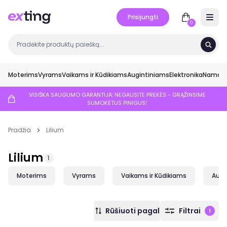
Prisijungti
Open 
0
Moterims
Vyrams
Vaikams ir Kūdikiams
Augintiniams
Elektronika
Namai ir
VISIŠKA SAUGUMO GARANTIJA: NEGAUSITE PREKĖS - GRĄŽINSIME
SUMOKĖTUS PINIGUS!
Pradžia
Lilium
Lilium
1
Moterims
Vyrams
Vaikams ir Kūdikiams
Augi
Rūšiuoti pagal
Filtrai
1