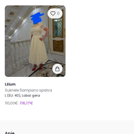
0
Lilium
Suknele Šampano spalva
L (EU: 40), Labai gera
110,00€
116,17€
Apie