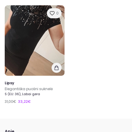
0
Lipsy
Elegantiška puošni suknelė
S (EU: 36), Labai gera
31,00€
33,22€
Apie