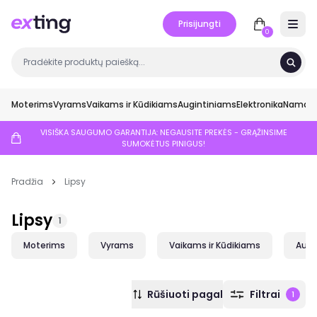
Prisijungti
Open 
0
Moterims
Vyrams
Vaikams ir Kūdikiams
Augintiniams
Elektronika
Namai ir
VISIŠKA SAUGUMO GARANTIJA: NEGAUSITE PREKĖS - GRĄŽINSIME
SUMOKĖTUS PINIGUS!
Pradžia
Lipsy
Lipsy
1
Moterims
Vyrams
Vaikams ir Kūdikiams
Augi
Rūšiuoti pagal
Filtrai
1