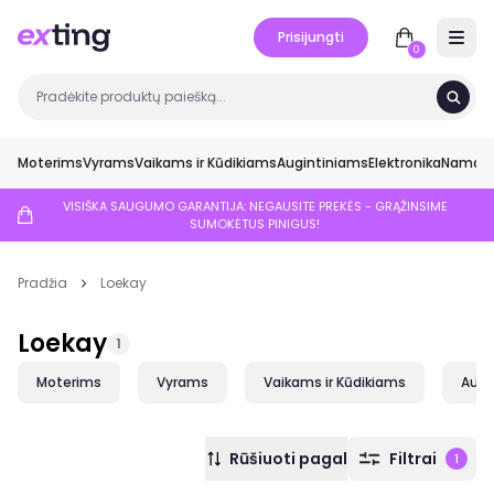
Prisijungti
Open 
0
Moterims
Vyrams
Vaikams ir Kūdikiams
Augintiniams
Elektronika
Namai ir
VISIŠKA SAUGUMO GARANTIJA: NEGAUSITE PREKĖS - GRĄŽINSIME
SUMOKĖTUS PINIGUS!
Pradžia
Loekay
Loekay
1
Moterims
Vyrams
Vaikams ir Kūdikiams
Augi
Rūšiuoti pagal
Filtrai
1