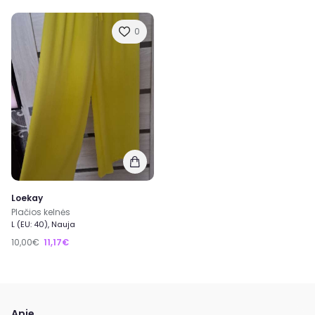
0
Loekay
Plačios kelnės
L (EU: 40), Nauja
10,00€
11,17€
Apie