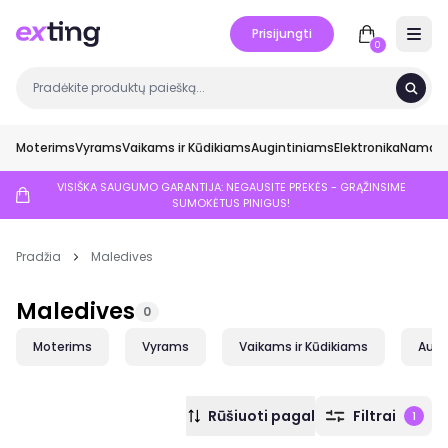
Prisijungti
Open 
0
Moterims
Vyrams
Vaikams ir Kūdikiams
Augintiniams
Elektronika
Namai ir
VISIŠKA SAUGUMO GARANTIJA: NEGAUSITE PREKĖS - GRĄŽINSIME
SUMOKĖTUS PINIGUS!
Pradžia
Maledives
Maledives
0
Moterims
Vyrams
Vaikams ir Kūdikiams
Augi
Rūšiuoti pagal
Filtrai
1