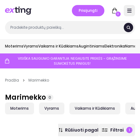
Prisijungti
Open 
0
Moterims
Vyrams
Vaikams ir Kūdikiams
Augintiniams
Elektronika
Namai ir
VISIŠKA SAUGUMO GARANTIJA: NEGAUSITE PREKĖS - GRĄŽINSIME
SUMOKĖTUS PINIGUS!
Pradžia
Marimekko
Marimekko
0
Moterims
Vyrams
Vaikams ir Kūdikiams
Augi
Rūšiuoti pagal
Filtrai
1