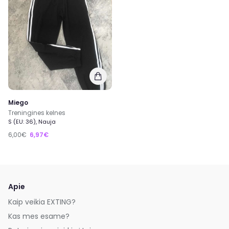
Miego
Treningines kelnes
S (EU: 36), Nauja
6,00€
6,97€
Apie
Kaip veikia EXTING?
Kas mes esame?