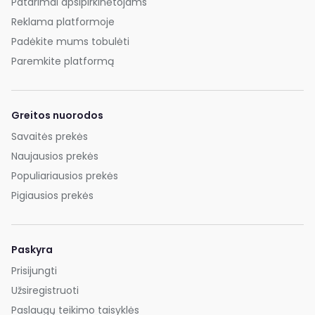
Patarimai apsipirkinėtojams
Reklama platformoje
Padėkite mums tobulėti
Paremkite platformą
Greitos nuorodos
Savaitės prekės
Naujausios prekės
Populiariausios prekės
Pigiausios prekės
Paskyra
Prisijungti
Užsiregistruoti
Paslaugų teikimo taisyklės