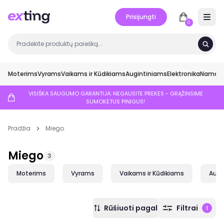
Prisijungti
Open 
0
Moterims
Vyrams
Vaikams ir Kūdikiams
Augintiniams
Elektronika
Namai ir
VISIŠKA SAUGUMO GARANTIJA: NEGAUSITE PREKĖS - GRĄŽINSIME
SUMOKĖTUS PINIGUS!
Pradžia
Miego
Miego
3
Moterims
Vyrams
Vaikams ir Kūdikiams
Augi
Rūšiuoti pagal
Filtrai
1