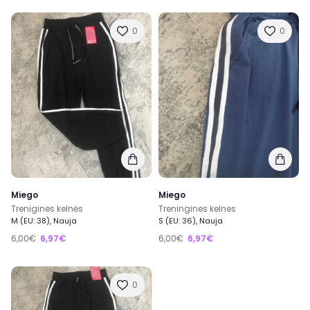
0
0
Miego
Miego
Trenigines kelnės
Treningines kelnes
M (EU: 38), Nauja
S (EU: 36), Nauja
6,00€
6,97€
6,00€
6,97€
0