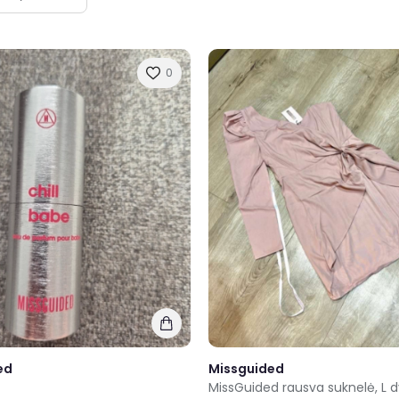
0
ed
Missguided
MissGuided rausva suknelė, L d