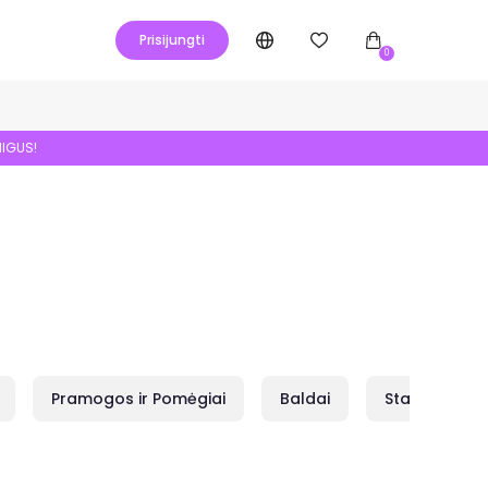
Prisijungti
0
NIGUS!
Pramogos ir Pomėgiai
Baldai
Statybai