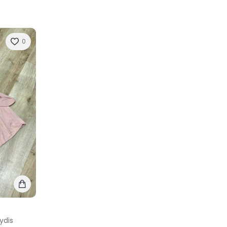
0
ydis