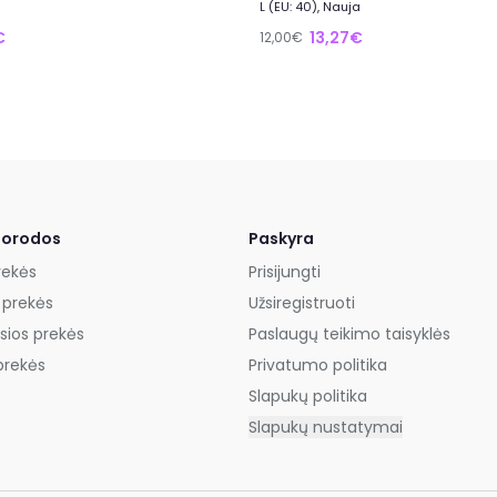
L (EU: 40), Nauja
€
13,27€
12,00€
uorodos
Paskyra
rekės
Prisijungti
 prekės
Užsiregistruoti
sios prekės
Paslaugų teikimo taisyklės
prekės
Privatumo politika
Slapukų politika
Slapukų nustatymai