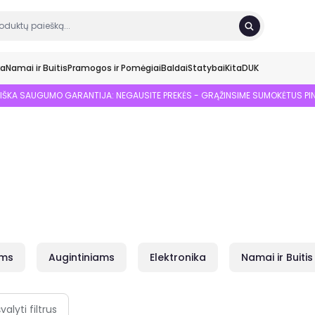
ka
Namai ir Buitis
Pramogos ir Pomėgiai
Baldai
Statybai
Kita
DUK
SIŠKA SAUGUMO GARANTIJA: NEGAUSITE PREKĖS - GRĄŽINSIME SUMOKĖTUS PI
ams
Augintiniams
Elektronika
Namai ir Buitis
švalyti filtrus