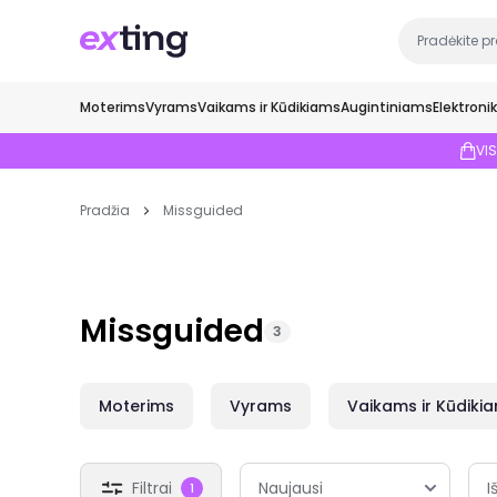
Moterims
Vyrams
Vaikams ir Kūdikiams
Augintiniams
Elektroni
VI
Pradžia
Missguided
Missguided
3
Moterims
Vyrams
Vaikams ir Kūdiki
Filtrai
I
1