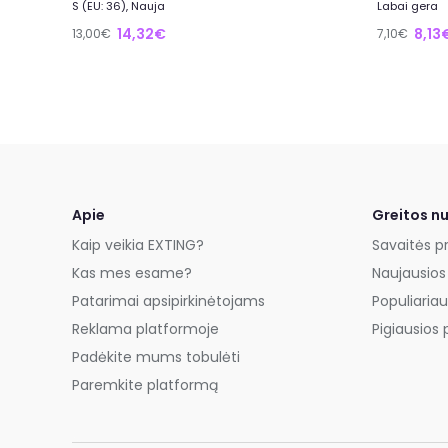
S (EU: 36), Nauja
Labai gera
14,32€
8,13
13,00€
7,10€
Apie
Greitos n
Kaip veikia EXTING?
Savaitės p
Kas mes esame?
Naujausios
Patarimai apsipirkinėtojams
Populiariau
Reklama platformoje
Pigiausios 
Padėkite mums tobulėti
Paremkite platformą