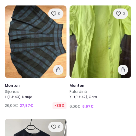
0
0
Monton
Monton
Sijonas
Palaidinė
L (EU: 40), Nauja
XL (EU: 42), Gera
26,00€
27,97€
-38%
6,00€
6,97€
0