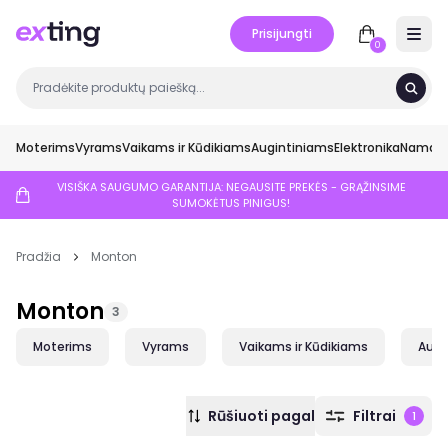
Prisijungti
Open 
0
Moterims
Vyrams
Vaikams ir Kūdikiams
Augintiniams
Elektronika
Namai ir
VISIŠKA SAUGUMO GARANTIJA: NEGAUSITE PREKĖS - GRĄŽINSIME
SUMOKĖTUS PINIGUS!
Pradžia
Monton
Monton
3
Moterims
Vyrams
Vaikams ir Kūdikiams
Augi
Rūšiuoti pagal
Filtrai
1