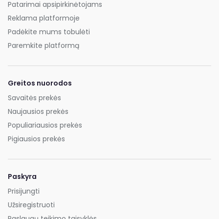
Patarimai apsipirkinėtojams
Reklama platformoje
Padėkite mums tobulėti
Paremkite platformą
Greitos nuorodos
Savaitės prekės
Naujausios prekės
Populiariausios prekės
Pigiausios prekės
Paskyra
Prisijungti
Užsiregistruoti
Paslaugų teikimo taisyklės