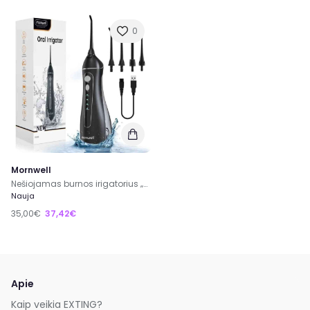
0
Mornwell
Nešiojamas burnos irigatorius „Mornwell“ F18
Nauja
35,00€
37,42€
Apie
Kaip veikia EXTING?