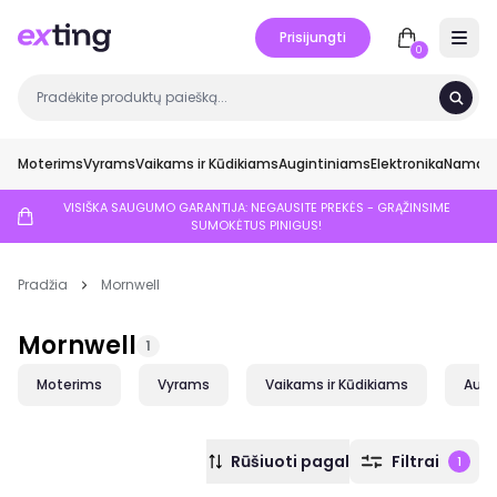
Prisijungti
Open 
0
Moterims
Vyrams
Vaikams ir Kūdikiams
Augintiniams
Elektronika
Namai ir
VISIŠKA SAUGUMO GARANTIJA: NEGAUSITE PREKĖS - GRĄŽINSIME
SUMOKĖTUS PINIGUS!
Pradžia
Mornwell
Mornwell
1
Moterims
Vyrams
Vaikams ir Kūdikiams
Augi
Rūšiuoti pagal
Filtrai
1