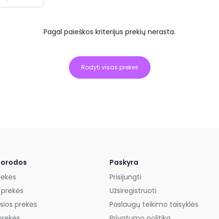
Pagal paieškos kriterijus prekių nerasta.
Rodyti visas prekes
uorodos
Paskyra
rekės
Prisijungti
 prekės
Užsiregistruoti
sios prekės
Paslaugų teikimo taisyklės
prekės
Privatumo politika