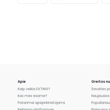
Apie
Greitos n
Kaip veikia EXTING?
Savaitės p
Kas mes esame?
Naujausios
Patarimai apsipirkinėtojams
Populiariau
Reklama platformoje
Pigiausios 