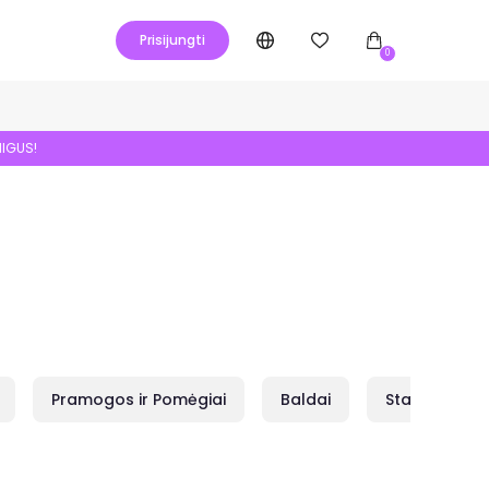
Prisijungti
0
NIGUS!
Pramogos ir Pomėgiai
Baldai
Statybai