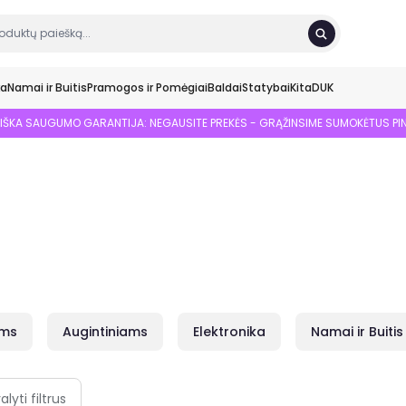
ka
Namai ir Buitis
Pramogos ir Pomėgiai
Baldai
Statybai
Kita
DUK
SIŠKA SAUGUMO GARANTIJA: NEGAUSITE PREKĖS - GRĄŽINSIME SUMOKĖTUS PI
ams
Augintiniams
Elektronika
Namai ir Buitis
alyti filtrus