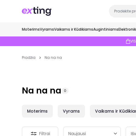
Moterims
Vyrams
Vaikams ir Kūdikiams
Augintiniams
Elektroni
VI
Pradžia
Na na na
Na na na
0
Moterims
Vyrams
Vaikams ir Kūdiki
Filtrai
Išv