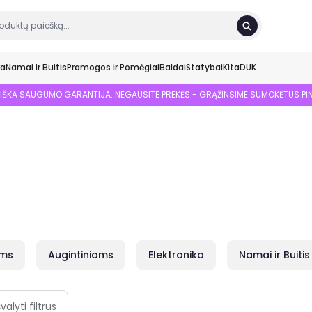
ka
Namai ir Buitis
Pramogos ir Pomėgiai
Baldai
Statybai
Kita
DUK
SIŠKA SAUGUMO GARANTIJA: NEGAUSITE PREKĖS - GRĄŽINSIME SUMOKĖTUS PI
ams
Augintiniams
Elektronika
Namai ir Buitis
švalyti filtrus