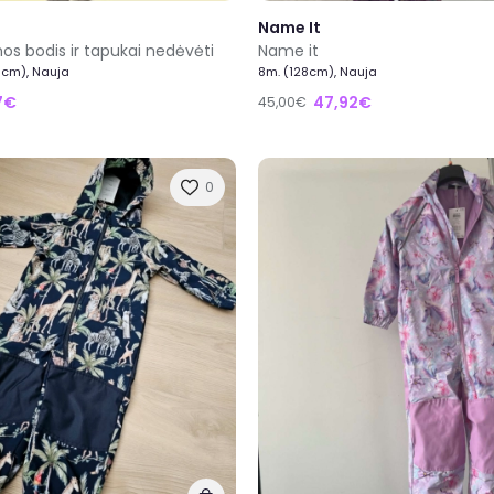
Name It
nos bodis ir tapukai nedėvėti
Name it
50cm), Nauja
8m. (128cm), Nauja
7€
47,92€
45,00€
0