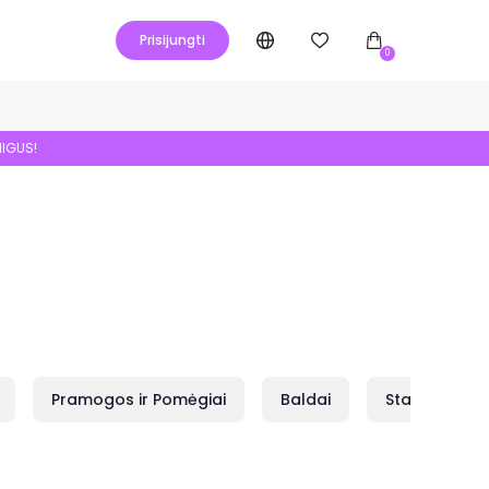
Prisijungti
0
NIGUS!
Pramogos ir Pomėgiai
Baldai
Statybai