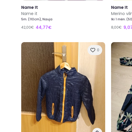
Name It
Name It
Name it
Merino vil
5m. (110cm), Nauja
Iki 1 mėn. (
44,77€
9,0
42,00€
8,00€
0