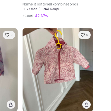
Name it softshell kombinezonas
18-24 mėn. (86cm), Nauja
42,67€
40,00€
0
0