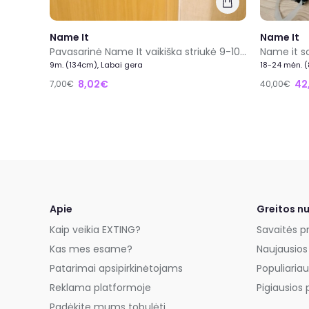
Name It
Name It
Pavasarinė Name It vaikiška striukė 9-10 metų
9m. (134cm), Labai gera
18-24 mėn. 
8,02€
42
7,00€
40,00€
Apie
Greitos n
Kaip veikia EXTING?
Savaitės p
Kas mes esame?
Naujausios
Patarimai apsipirkinėtojams
Populiariau
Reklama platformoje
Pigiausios 
Padėkite mums tobulėti