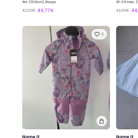
4m. (104cm), Nauja
18-24 mėn. 
44,77€
44
42,00€
42,00€
0
Name It
Name It