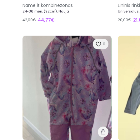
Name it kombinezonas
Lininis ri
24-36 mėn. (92cm), Nauja
Universalus,
44,77€
21
42,00€
20,00€
0