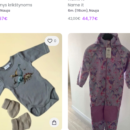
nkinys krikštynoms
Name it
 Nauja
6m. (116cm), Nauja
,67€
44,77€
42,00€
0