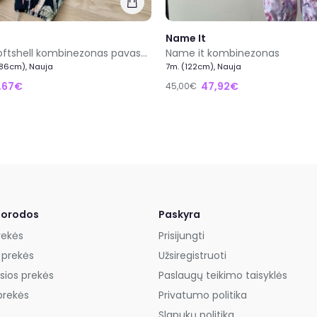
Name It
Name it softshell kombinezonas pavasariui
Name it kombinezonas
(86cm), Nauja
7m. (122cm), Nauja
,67€
47,92€
45,00€
uorodos
Paskyra
rekės
Prisijungti
 prekės
Užsiregistruoti
sios prekės
Paslaugų teikimo taisyklės
prekės
Privatumo politika
Slapukų politika