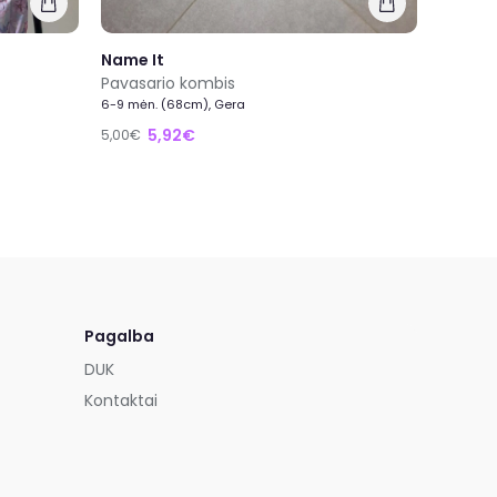
Name It
Pavasario kombis
6-9 mėn. (68cm), Gera
5,92€
5,00€
Pagalba
DUK
Kontaktai