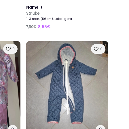
Name It
Striukė
1-3 mėn. (56cm), Labai gera
8,55€
7,50€
0
0