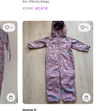
6m. (116cm), Nauja
42,67€
40,00€
0
0
Name It