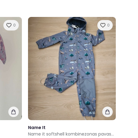
0
0
Name It
Name it softshell kombinezonas pavasariui 116