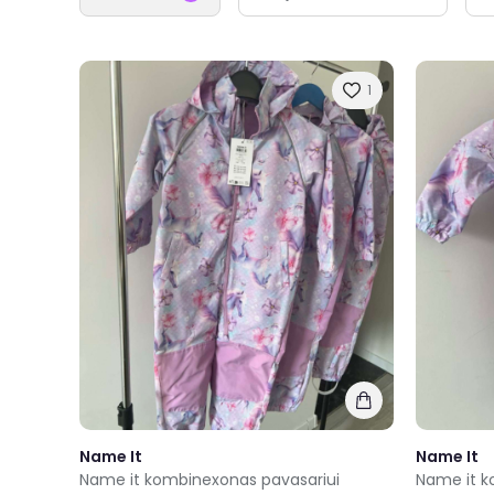
1
Name It
Name It
Name it kombinexonas pavasariui
Name it 