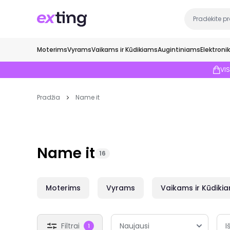
Moterims
Vyrams
Vaikams ir Kūdikiams
Augintiniams
Elektroni
VI
Pradžia
Name it
Name it
16
Moterims
Vyrams
Vaikams ir Kūdiki
Filtrai
I
1