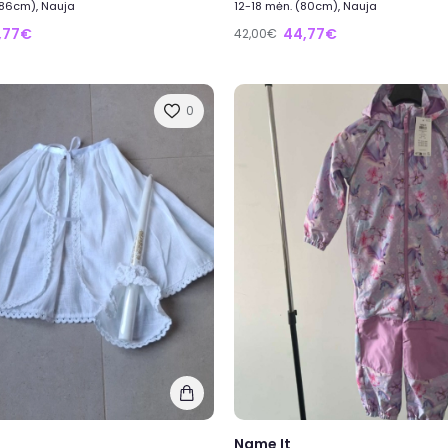
(86cm), Nauja
12-18 mėn. (80cm), Nauja
,77€
44,77€
42,00€
0
Name It