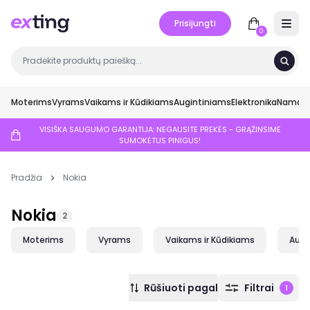
Prisijungti
Open 
0
Moterims
Vyrams
Vaikams ir Kūdikiams
Augintiniams
Elektronika
Namai ir
VISIŠKA SAUGUMO GARANTIJA: NEGAUSITE PREKĖS - GRĄŽINSIME
SUMOKĖTUS PINIGUS!
Pradžia
Nokia
Nokia
2
Moterims
Vyrams
Vaikams ir Kūdikiams
Augi
Rūšiuoti pagal
Filtrai
1