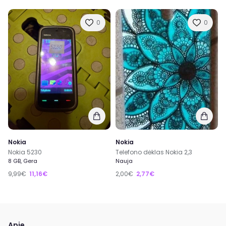
0
0
Nokia
Nokia
Telefono dėklas Nokia 2,3
Nokia 5230
Nauja
8 GB, Gera
9,99€
11,16€
2,00€
2,77€
Apie